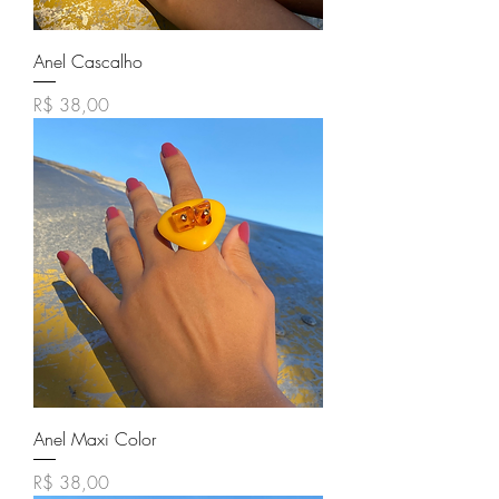
Anel Cascalho
Preço
R$ 38,00
Anel Maxi Color
Preço
R$ 38,00