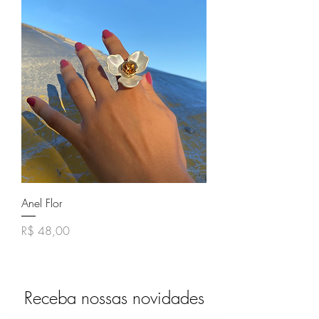
Anel Flor
Preço
R$ 48,00
Receba nossas novidades