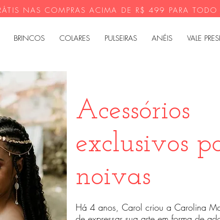
RÁTIS NAS COMPRAS ACIMA DE R$ 499 PARA TODO
BRINCOS
COLARES
PULSEIRAS
ANÉIS
VALE PRE
Acessórios
exclusivos p
noivas
Há 4 anos, Carol criou a Carolina Mar
de expressar sua arte em forma de ad