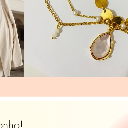
onho!