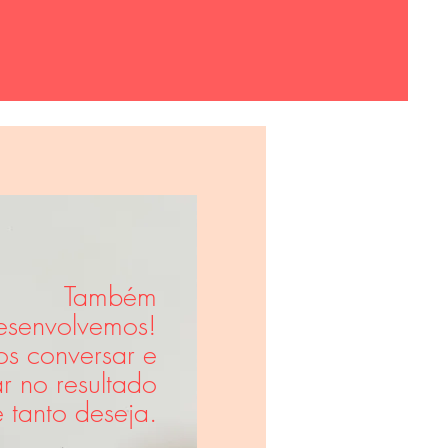
Também
esenvolvemos!
s conversar e
r no resultado
 tanto deseja.