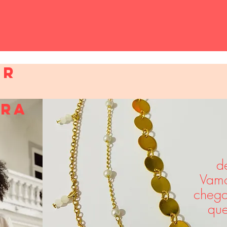
ER
PRA
d
Vamo
chega
que