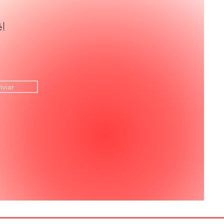
ê!
nviar