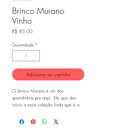
Brinco Murano
Vinho
Preço
R$ 85,00
Quantidade
*
Adicionar ao carrinho
O brinco Murano é um dos
queridinhos por aqui. Ele que deu
início a essa coleção linda que é a
Colorê! Todo desenvolvido em
murano, ele traz cor e criatividade
para o seu look.