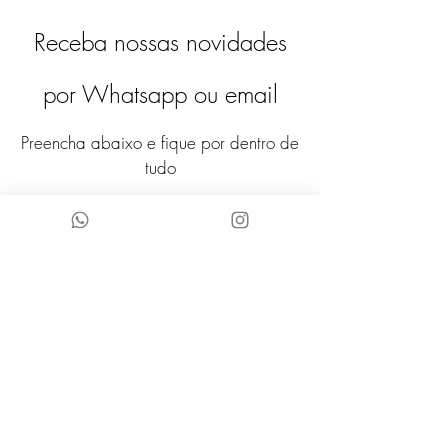
Materiais: muranos em cilindro,
Receba nossas novidades
micanças de murano e metais na cor
dourada.
por Whatsapp ou email
Preencha abaixo e fique por dentro de
tudo
CONCLUIR