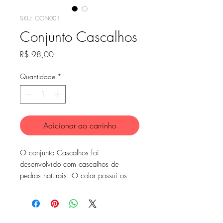
SKU: CON001
Conjunto Cascalhos
Preço
R$ 98,00
Quantidade
*
Adicionar ao carrinho
O conjunto Cascalhos foi
desenvolvido com cascalhos de
pedras naturais. O colar possui os
dois lados diferentes, unindo-se no
meio, e trazendo um design
diferente. De um lado são os
cascalhos com miçangas douradas, e