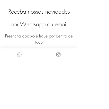
do outro mini miçangas douradas
Receba nossas novidades
mescladas com miçangas maiores e
cascalhos. O brinco tem um
diferencial: o charme está na tarraxa
por Whatsapp ou email
que contém elementos do colar com
miçangas e cascalhos.
Preencha abaixo e fique por dentro de
tudo