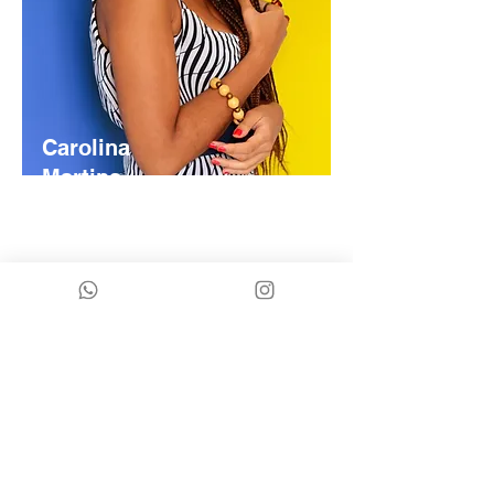
Carolina
Martins
Designer,
CEO da
CM brand
e escritora.
Carolina é dona da marca e resolveu,
através desse espaço, passar pra vocês
conhecimentos sobre arte, cultura, moda e
empreendedorismo.