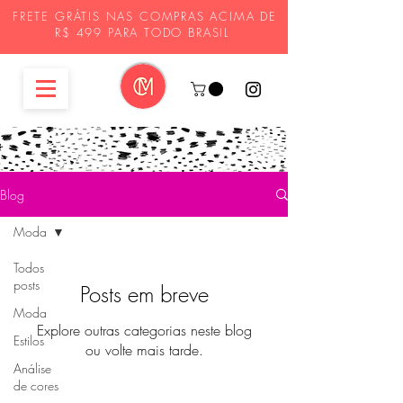
FRETE GRÁTIS NAS COMPRAS ACIMA DE
R$ 499 PARA TODO BRASIL
Blog
Moda
Todos
posts
Posts em breve
Moda
Explore outras categorias neste blog
Estilos
ou volte mais tarde.
Análise
de cores